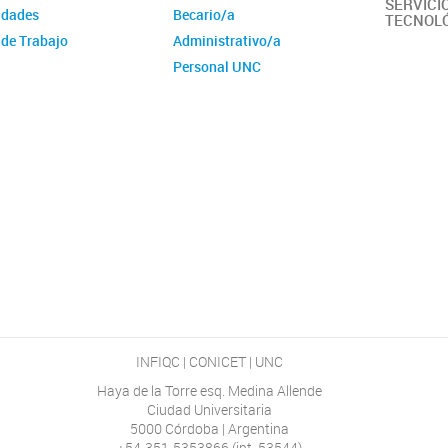
SERVICI
idades
Becario/a
TECNOL
 de Trabajo
Administrativo/a
Personal UNC
Comunidad Ampliada
INFIQC | CONICET | UNC
Haya de la Torre esq. Medina Allende
Ciudad Universitaria
5000 Córdoba | Argentina
+54-351-5353866 (int. 53544)