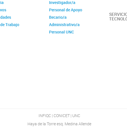
ia
Investigador/a
ivos
Personal de Apoyo
SERVICI
idades
Becario/a
TECNOL
 de Trabajo
Administrativo/a
Personal UNC
Comunidad Ampliada
INFIQC | CONICET | UNC
Haya de la Torre esq. Medina Allende