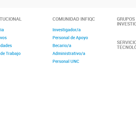
ITUCIONAL
COMUNIDAD INFIQC
GRUPOS
INVESTI
ia
Investigador/a
ivos
Personal de Apoyo
SERVICI
idades
Becario/a
TECNOL
 de Trabajo
Administrativo/a
Personal UNC
Comunidad Ampliada