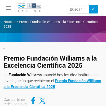
Toggle
navigation
Noticias / Premio Fundación Williams a la Excelencia Científica
2025
-
Premio Fundación Williams a la
Excelencia Científica 2025
La
Fundación Williams
anunció hoy los diez institutos de
investigación que recibieron el
Premio Fundación Williams
a la Excelencia Científica 2025
Compartir en Facebook
Compartir en Twitter
Compartir en
redes sociales